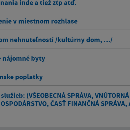
ania inde a tiež zťp atď.
enie v miestnom rozhlase
om nehnuteľností /kultúrny dom, …/
 nájomné byty
ínske poplatky
 služieb: (VŠEOBECNÁ SPRÁVA, VNÚTORNÁ
OSPODÁRSTVO, ČASŤ FINANČNÁ SPRÁVA, 