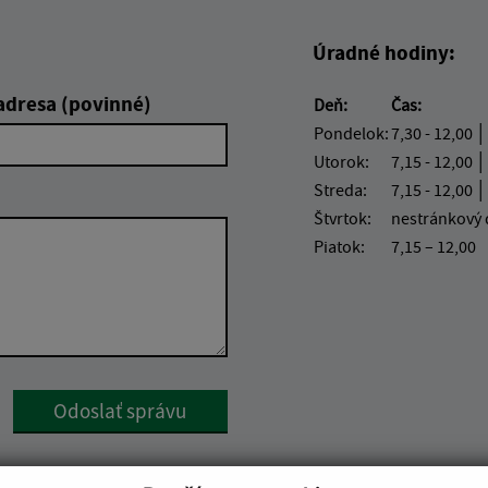
Úradné hodiny:
adresa (povinné)
Deň:
Čas:
Pondelok:
7,30 - 12,00 │
Utorok:
7,15 - 12,00 │
Streda:
7,15 - 12,00 │
Štvrtok:
nestránkový
Piatok:
7,15 – 12,00
Google reCaptcha Response
Odoslať správu