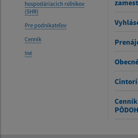
zamestn
hospodáriacich roľníkov
(SHR)
Vyhlás
Pre podnikateľov
Cenník
Prenáj
Iné
Obecné
Cintor
Cenník
PÔDOH