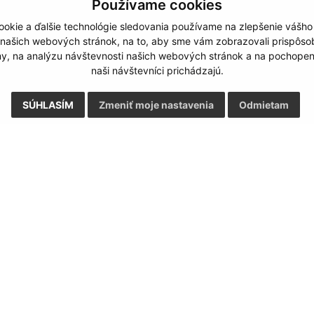
Používame cookies
okie a ďalšie technológie sledovania používame na zlepšenie vášho
 našich webových stránok, na to, aby sme vám zobrazovali prispôs
my, na analýzu návštevnosti našich webových stránok a na pochopeni
naši návštevníci prichádzajú.
SÚHLASÍM
Zmeniť moje nastavenia
Odmietam
Rýchle odkazy:
Aktualiz