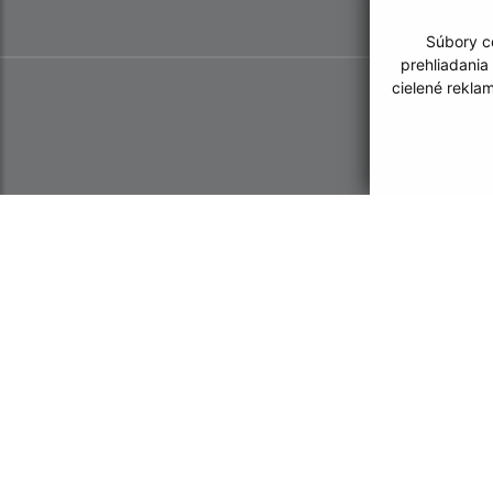
Súbory co
prehliadania
cielené rekla
Informácie o stránke:
Navigácia: