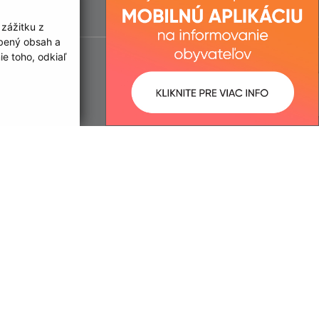
 zážitku z
obený obsah a
e toho, odkiaľ
ované:
Správca obsahu: