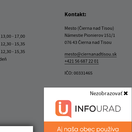
Kontakt:
Mesto (Čierna nad Tisou)
Námestie Pionierov 151/1
 13,00 - 17,00
076 43 Čierna nad Tisou
 12,30 - 15,35
 12,30 - 15,35
mesto@ciernanadtisou.sk
 deň
+421 56 687 22 01
IČO: 00331465
Nezobrazovať