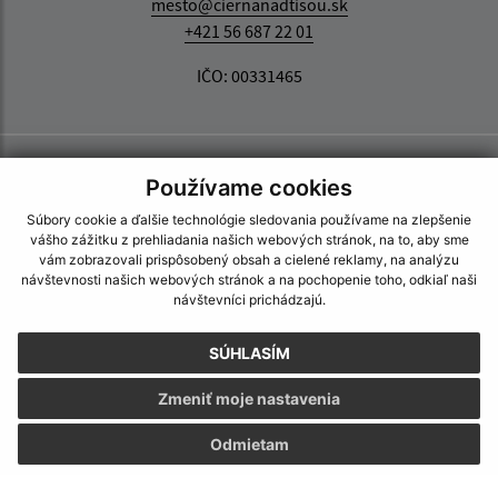
mesto@ciernanadtisou.sk
+421 56 687 22 01
IČO: 00331465
Používame cookies
Súbory cookie a ďalšie technológie sledovania používame na zlepšenie
vášho zážitku z prehliadania našich webových stránok, na to, aby sme
vám zobrazovali prispôsobený obsah a cielené reklamy, na analýzu
návštevnosti našich webových stránok a na pochopenie toho, odkiaľ naši
návštevníci prichádzajú.
SÚHLASÍM
Zmeniť moje nastavenia
Odmietam
Informácie o stránke: