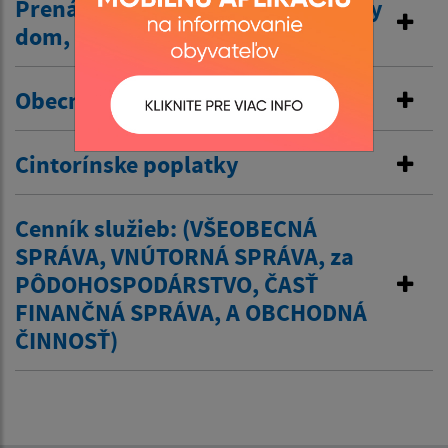
Prenájom nehnuteľností /kultúrny
dom, …/
Obecné nájomné byty
Cintorínske poplatky
Cenník služieb: (VŠEOBECNÁ
SPRÁVA, VNÚTORNÁ SPRÁVA, za
PÔDOHOSPODÁRSTVO, ČASŤ
FINANČNÁ SPRÁVA, A OBCHODNÁ
ČINNOSŤ)