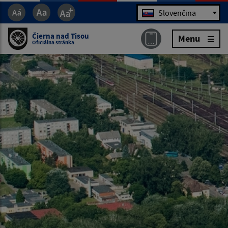
Jazyk
Slovenčina
Čierna nad Tisou
Menu
Oficiálna stránka