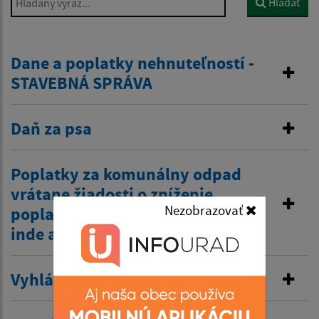
Hľadať
Dane a poplatky nehnuteľností -
STAVEBNÁ SPRÁVA
Daň za psa
Poplatky za komunálny odpad
vrátane žiadosti o zníženie
Nezobrazovať
poplatku z dôvodov zamestnania
inde a tiež zťp atď.
Vyhlásenie v miestnom rozhlase