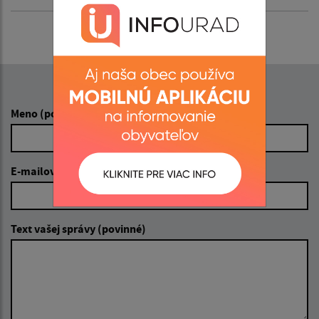
Napíšte nám:
Meno (povinné)
E-mailová adresa (povinné)
Text vašej správy (povinné)