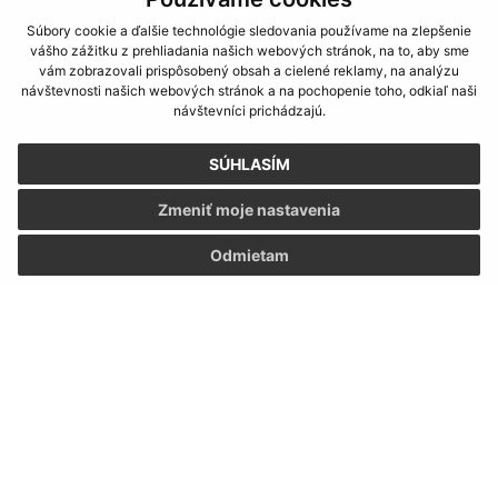
Súbory cookie a ďalšie technológie sledovania používame na zlepšenie
vášho zážitku z prehliadania našich webových stránok, na to, aby sme
vám zobrazovali prispôsobený obsah a cielené reklamy, na analýzu
návštevnosti našich webových stránok a na pochopenie toho, odkiaľ naši
Informácie o stránke:
návštevníci prichádzajú.
Vyhlásenie o prístupnosti
SÚHLASÍM
Autorské práva
Ochrana osobných údajov
Zmeniť moje nastavenia
Navigácia:
Odmietam
Vytlačiť aktuálnu stránku
Mapa stránok
Cookies
Rýchle odkazy:
Aktuality
História
Fotogaléria
Školstvo