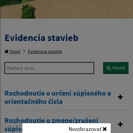
Evidencia stavieb
Úvod
Evidencia stavieb
Hľadaný výraz...
Hľadať
Rozhodnutie o určení súpisného a
orientačného čísla
Rozhodnutie o zmene/zrušení
súpisného a orientačného čísla
Nezobrazovať