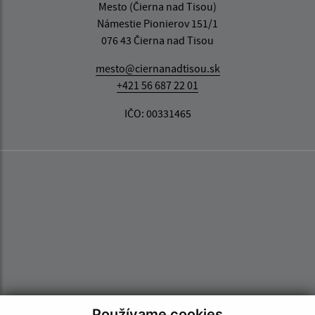
Mesto (Čierna nad Tisou)
Námestie Pionierov 151/1
076 43 Čierna nad Tisou
mesto@ciernanadtisou.sk
+421 56 687 22 01
IČO: 00331465
Používame cookies