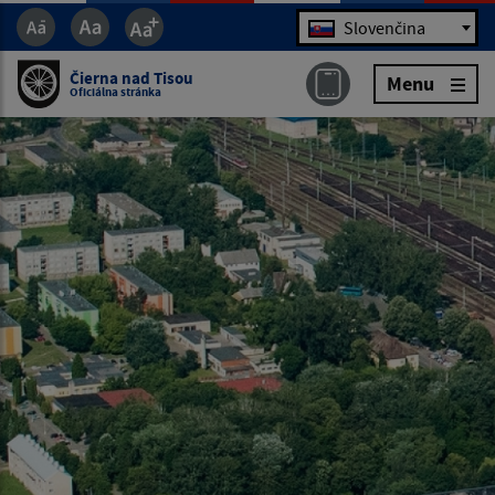
Jazyk
Slovenčina
Čierna nad Tisou
Menu
Oficiálna stránka