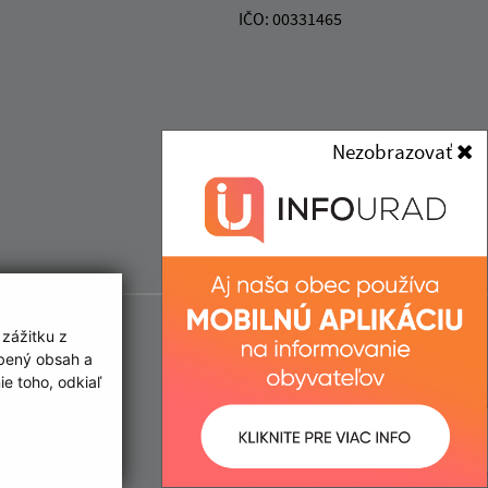
IČO: 00331465
Nezobrazovať
 zážitku z
obený obsah a
e toho, odkiaľ