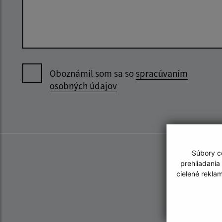
Oboznámil som sa so
spracúvaním
osobných údajov
Súbory co
prehliadania
cielené rekla