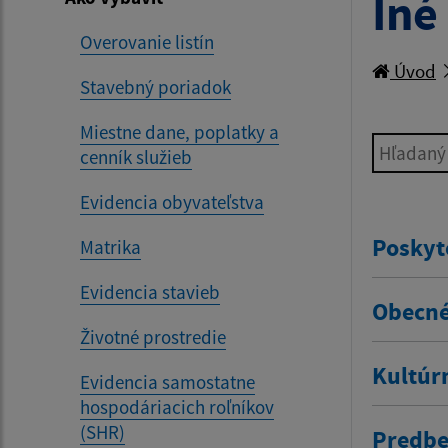
Iné
Overovanie listín
Úvod
Stavebný poriadok
Miestne dane, poplatky a
Hľadaný v
cenník služieb
Evidencia obyvateľstva
Poskyt
Matrika
Evidencia stavieb
Obecné
Životné prostredie
Kultúr
Evidencia samostatne
hospodáriacich roľníkov
(SHR)
Predbe