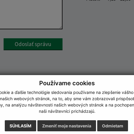
Google reCaptcha Response
Odoslať správu
Používame cookies
okie a ďalšie technológie sledovania používame na zlepšenie vášho
 našich webových stránok, na to, aby sme vám zobrazovali prispôs
my, na analýzu návštevnosti našich webových stránok a na pochopeni
naši návštevníci prichádzajú.
SÚHLASÍM
Zmeniť moje nastavenia
Odmietam