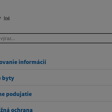
Iné
ýraz...
ovanie informácií
 byty
ne podujatie
žná ochrana