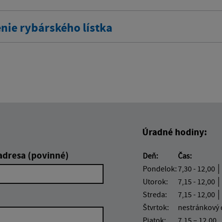
nie rybárského lístka
Úradné hodiny:
adresa (povinné)
Deň:
Čas:
Pondelok:
7,30 - 12,00 │
Utorok:
7,15 - 12,00 │
Streda:
7,15 - 12,00 │
Štvrtok:
nestránkový
Piatok:
7,15 – 12,00