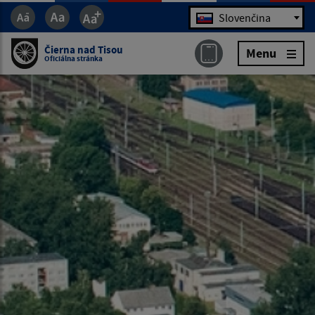
Jazyk
Slovenčina
Čierna nad Tisou
Menu
Oficiálna stránka