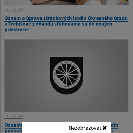
07.08.2026
Oznám o úprave stránkových hodín Okresného úradu
v Trebišove z dôvodu sťahovania sa do nových
priestorov
07.08.2026
Oznámenie o dočasnej úprave stránkových hodín
Nezobrazovať
pokladne Mestského úradu v Čiernej nad Tisou