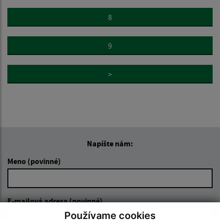
8
9
>
Napíšte nám:
Meno (povinné)
E-mailová adresa (povinné)
Používame cookies