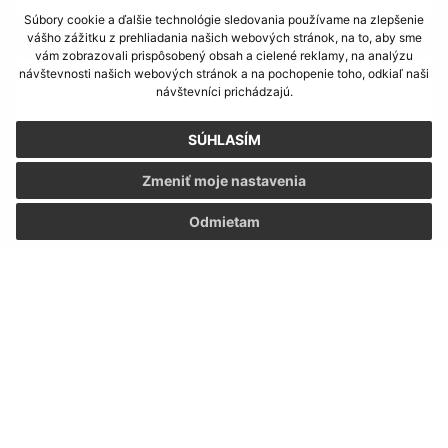
Súbory cookie a ďalšie technológie sledovania používame na zlepšenie
vášho zážitku z prehliadania našich webových stránok, na to, aby sme
Text vašej správy (povinné)
vám zobrazovali prispôsobený obsah a cielené reklamy, na analýzu
návštevnosti našich webových stránok a na pochopenie toho, odkiaľ naši
návštevníci prichádzajú.
SÚHLASÍM
Zmeniť moje nastavenia
Oboznámil som sa so
spracúvaním osobných
Odmietam
údajov
Google reCaptcha Response
Odoslať správu
Úradné hodiny:
Deň:
Čas:
Pondelok:
7,30 - 12,00 │ 13,00 - 17,00