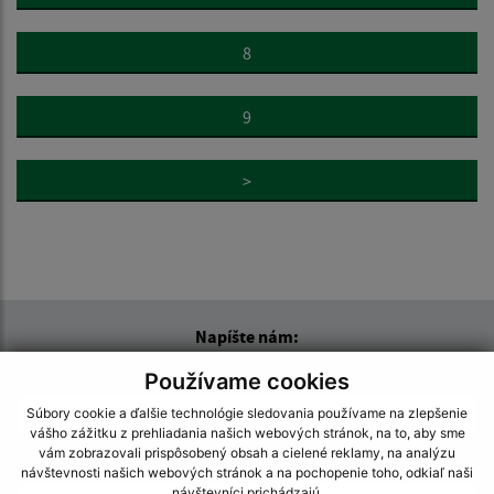
8
9
>
Napíšte nám:
Meno (povinné)
Používame cookies
Súbory cookie a ďalšie technológie sledovania používame na zlepšenie
vášho zážitku z prehliadania našich webových stránok, na to, aby sme
vám zobrazovali prispôsobený obsah a cielené reklamy, na analýzu
E-mailová adresa (povinné)
návštevnosti našich webových stránok a na pochopenie toho, odkiaľ naši
návštevníci prichádzajú.