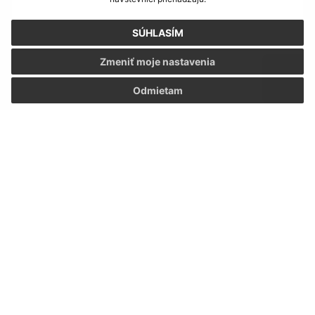
SÚHLASÍM
Text vašej správy (povinné)
Zmeniť moje nastavenia
Odmietam
Oboznámil som sa so
spracúvaním osobných
údajov
Google reCaptcha Response
Odoslať správu
Úradné hodiny:
Deň:
Čas: