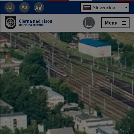
Jazyk
Slovenčina
Čierna nad Tisou
Menu
Oficiálna stránka