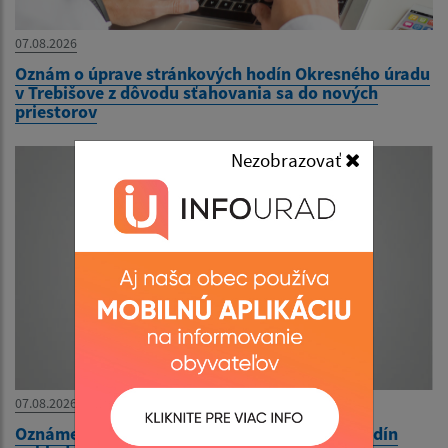
07.08.2026
Oznám o úprave stránkových hodín Okresného úradu
v Trebišove z dôvodu sťahovania sa do nových
priestorov
Nezobrazovať
07.08.2026
Oznámenie o dočasnej úprave stránkových hodín