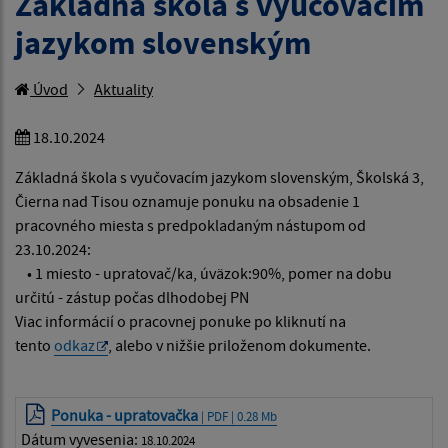
Základná škola s vyučovacím
jazykom slovenským
Úvod
Aktuality
18.10.2024
Základná škola s vyučovacím jazykom slovenským, Školská 3,
Čierna nad Tisou oznamuje ponuku na obsadenie 1
pracovného miesta s predpokladaným nástupom od
23.10.2024:
• 1 miesto - upratovač/ka, úväzok:90%, pomer na dobu
určitú - zástup počas dlhodobej PN
Viac informácií o pracovnej ponuke po kliknutí na
tento
odkaz
, alebo v nižšie priloženom dokumente.
Ponuka - upratovačka
| PDF | 0.28 Mb
Dátum vyvesenia:
18.10.2024