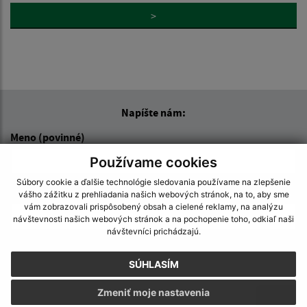
>
Napíšte nám:
Meno (povinné)
Používame cookies
Súbory cookie a ďalšie technológie sledovania používame na zlepšenie
E-mailová adresa (povinné)
vášho zážitku z prehliadania našich webových stránok, na to, aby sme
vám zobrazovali prispôsobený obsah a cielené reklamy, na analýzu
návštevnosti našich webových stránok a na pochopenie toho, odkiaľ naši
návštevníci prichádzajú.
Text vašej správy (povinné)
SÚHLASÍM
Zmeniť moje nastavenia