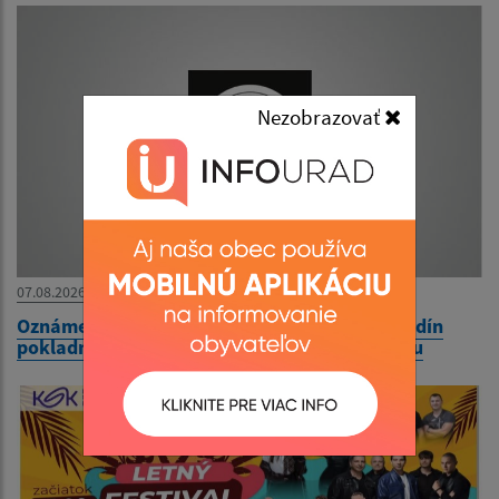
Nezobrazovať
07.08.2026
Oznámenie o dočasnej úprave stránkových hodín
pokladne Mestského úradu v Čiernej nad Tisou