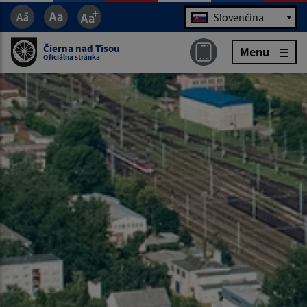
Jazyk
Slovenčina
Čierna nad Tisou
Menu
Oficiálna stránka