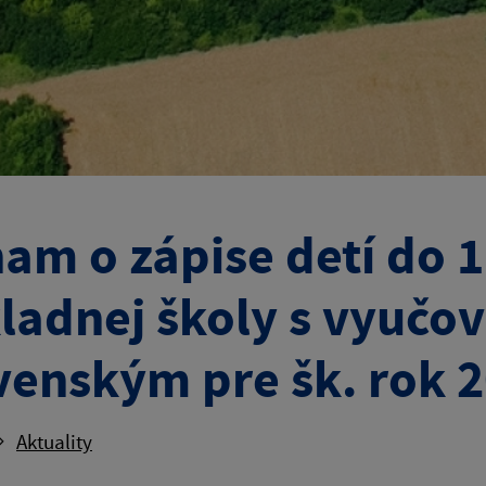
am o zápise detí do 1
ladnej školy s vyučo
venským pre šk. rok 
Aktuality