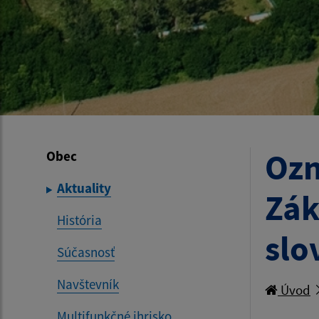
Ozn
Obec
Aktuality
Zák
História
slo
Súčasnosť
Navštevník
Úvod
Multifunkčné ihrisko