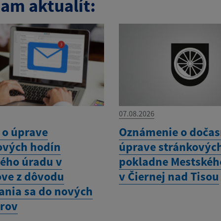
am aktualít:
07.08.2026
o úprave
Oznámenie o dočas
ových hodín
úprave stránkovýc
ého úradu v
pokladne Mestskéh
ove z dôvodu
v Čiernej nad Tisou
ania sa do nových
orov