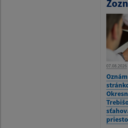
Zozn
07.08.2026
Oznám 
stránk
Okresn
Trebiš
sťahov
priest