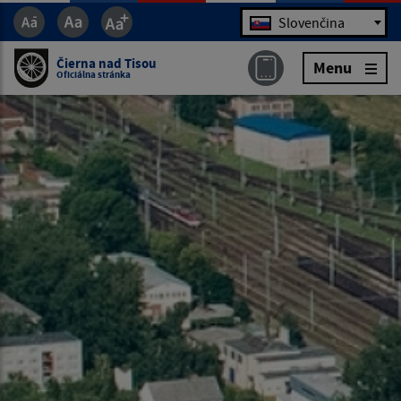
Jazyk
Slovenčina
Čierna nad Tisou
Menu
Oficiálna stránka