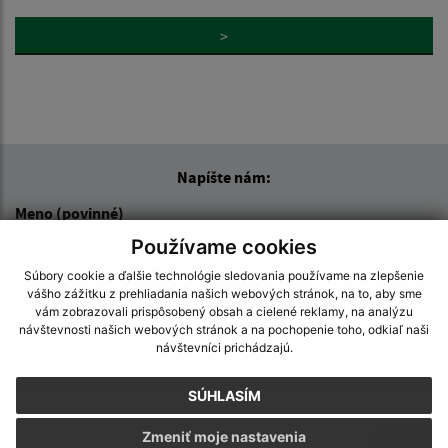
>
Napíšte nám:
Meno (povinné)
Používame cookies
Súbory cookie a ďalšie technológie sledovania používame na zlepšenie
E-mailová adresa (povinné)
vášho zážitku z prehliadania našich webových stránok, na to, aby sme
vám zobrazovali prispôsobený obsah a cielené reklamy, na analýzu
návštevnosti našich webových stránok a na pochopenie toho, odkiaľ naši
návštevníci prichádzajú.
Text vašej správy (povinné)
SÚHLASÍM
Zmeniť moje nastavenia