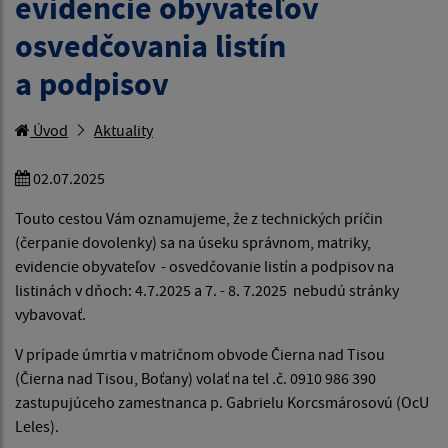
evidencie obyvateľov
osvedčovania listín
a podpisov
Úvod
Aktuality
02.07.2025
Touto cestou Vám oznamujeme, že z technických príčin
(čerpanie dovolenky) sa na úseku správnom, matriky,
evidencie obyvateľov - osvedčovanie listín a podpisov na
listinách v dňoch: 4.7.2025 a 7. - 8. 7.2025 nebudú stránky
vybavovať.
V prípade úmrtia v matričnom obvode Čierna nad Tisou
(Čierna nad Tisou, Boťany) volať na tel .č. 0910 986 390
zastupujúceho zamestnanca p. Gabrielu Korcsmárosovú (OcU
Leles).