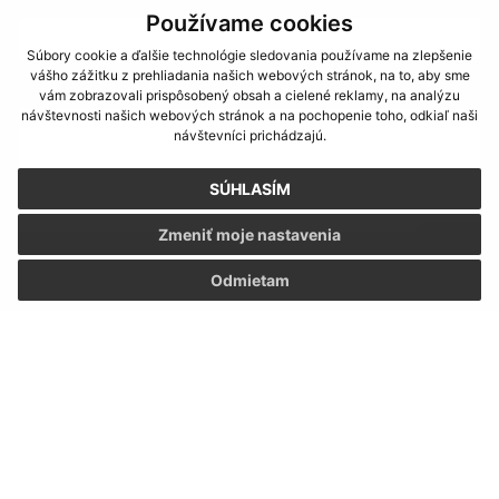
Používame cookies
Súbory cookie a ďalšie technológie sledovania používame na zlepšenie
vášho zážitku z prehliadania našich webových stránok, na to, aby sme
Text vašej správy (povinné)
vám zobrazovali prispôsobený obsah a cielené reklamy, na analýzu
návštevnosti našich webových stránok a na pochopenie toho, odkiaľ naši
návštevníci prichádzajú.
SÚHLASÍM
Zmeniť moje nastavenia
Oboznámil som sa so
spracúvaním osobných
Odmietam
údajov
Google reCaptcha Response
Odoslať správu
Úradné hodiny: