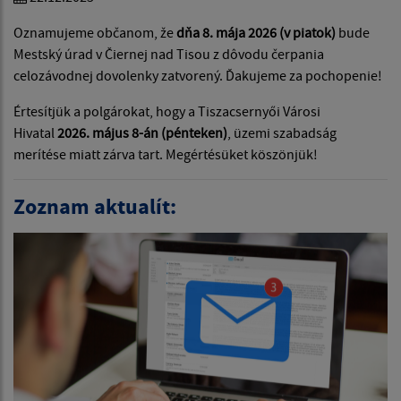
Oznamujeme občanom, že
dňa 8. mája 2026 (v piatok)
bude
Mestský úrad v Čiernej nad Tisou z dôvodu čerpania
celozávodnej dovolenky zatvorený. Ďakujeme za pochopenie!
Értesítjük a polgárokat, hogy a Tiszacsernyői Városi
Hivatal
2026. május 8-án (pénteken)
, üzemi szabadság
merítése miatt zárva tart. Megértésüket köszönjük!
Zoznam aktualít: