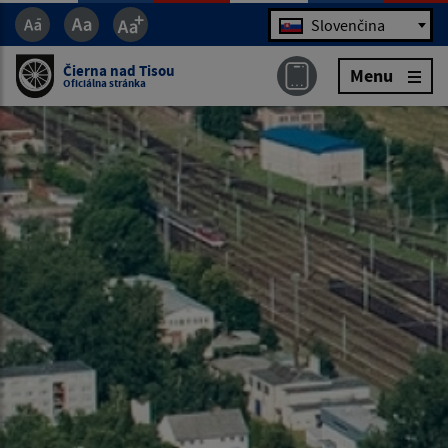
Jazyk
Slovenčina
Čierna nad Tisou
Menu
Oficiálna stránka