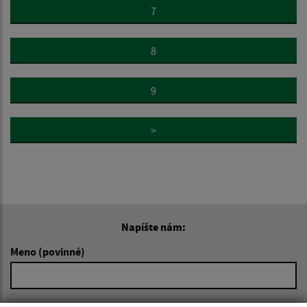
7
8
9
>
Napíšte nám:
Meno (povinné)
E-mailová adresa (povinné)