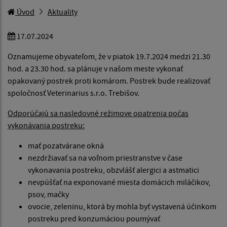
Úvod
Aktuality
17.07.2024
Oznamujeme obyvateľom, že v piatok 19.7.2024 medzi 21.30
hod. a 23.30 hod. sa plánuje v našom meste vykonať
opakovaný postrek proti komárom. Postrek bude realizovať
spoločnosť Veterinarius s.r.o. Trebišov.
Odporúčajú sa nasledovné režimove opatrenia počas
vykonávania postreku:
mať pozatvárane okná
nezdržiavať sa na voľnom priestranstve v čase
vykonavania postreku, obzvlášť alergici a astmatici
nevpúšťať na exponované miesta domácich miláčikov,
psov, mačky
ovocie, zeleninu, ktorá by mohla byť vystavená účinkom
postreku pred konzumáciou poumývať