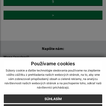
9
>
Napíšte nám:
Meno (povinné)
Používame cookies
Súbory cookie a ďalšie technológie sledovania používame na zlepšenie
vášho zážitku z prehliadania našich webových stránok, na to, aby sme
E-mailová adresa (povinné)
vám zobrazovali prispôsobený obsah a cielené reklamy, na analýzu
návštevnosti našich webových stránok a na pochopenie toho, odkiaľ naši
návštevníci prichádzajú.
Text vašej správy (povinné)
SÚHLASÍM