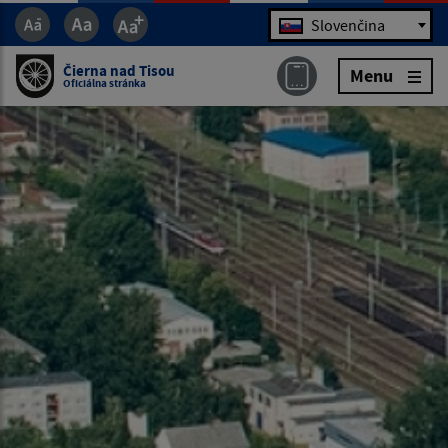
Jazyk
Slovenčina
Čierna nad Tisou
Menu
Oficiálna stránka