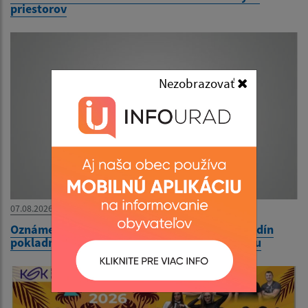
priestorov
Nezobrazovať
07.08.2026
Oznámenie o dočasnej úprave stránkových hodín
pokladne Mestského úradu v Čiernej nad Tisou