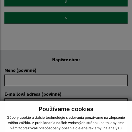
9
>
Napíšte nám:
Meno (povinné)
E-mailová adresa (povinné)
Používame cookies
Text vašej správy (povinné)
Súbory cookie a ďalšie technológie sledovania používame na zlepšenie
vášho zážitku z prehliadania našich webových stránok, na to, aby sme
vám zobrazovali prispôsobený obsah a cielené reklamy, na analýzu