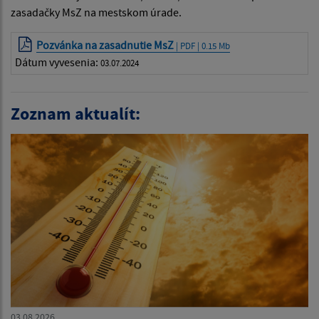
zasadačky MsZ na mestskom úrade.
Pozvánka na zasadnutie MsZ
| PDF | 0.15 Mb
Dátum vyvesenia:
03.07.2024
Zoznam aktualít:
03.08.2026