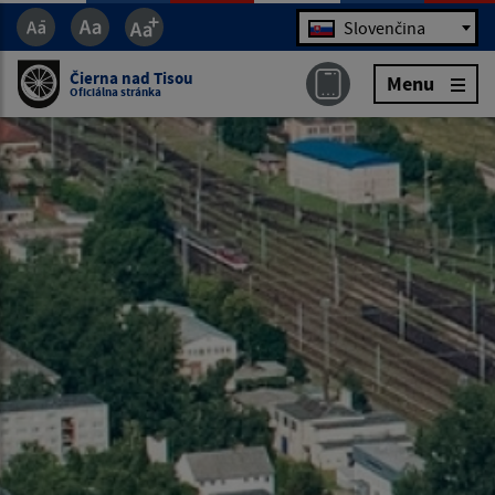
Jazyk
Slovenčina
Čierna nad Tisou
Menu
Oficiálna stránka