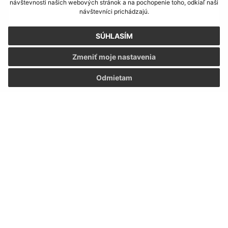
návštevnosti našich webových stránok a na pochopenie toho, odkiaľ naši
návštevníci prichádzajú.
SÚHLASÍM
Zmeniť moje nastavenia
Oboznámil som sa so
spracúvaním osobných
údajov
Odmietam
Google reCaptcha Response
Odoslať správu
Úradné hodiny:
Deň:
Čas:
Pondelok:
7,30 - 12,00 │ 13,00 - 17,00
Utorok:
7,15 - 12,00 │ 12,30 - 15,35
Streda:
7,15 - 12,00 │ 12,30 - 15,35
Štvrtok:
nestránkový deň