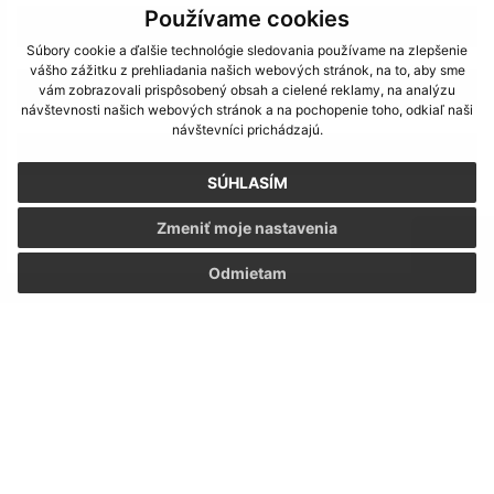
Používame cookies
8
Súbory cookie a ďalšie technológie sledovania používame na zlepšenie
vášho zážitku z prehliadania našich webových stránok, na to, aby sme
9
vám zobrazovali prispôsobený obsah a cielené reklamy, na analýzu
návštevnosti našich webových stránok a na pochopenie toho, odkiaľ naši
návštevníci prichádzajú.
>
SÚHLASÍM
Zmeniť moje nastavenia
Odmietam
Napíšte nám:
Meno (povinné)
E-mailová adresa (povinné)