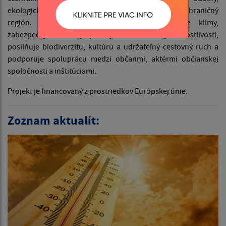
ekologický, zdravý, atraktívny a spolupracujúci pohraničný
región. Podporuje prispôsobovanie sa zmene klímy,
zabezpečuje rovnaký prístup k zdravotnej starostlivosti,
posilňuje biodiverzitu, kultúru a udržateľný cestovný ruch a
podporuje spoluprácu medzi občanmi, aktérmi občianskej
spoločnosti a inštitúciami.
Projekt je financovaný z prostriedkov Európskej únie.
Zoznam aktualít: