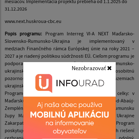
mesiacov. Implementácia projektu prebieha od 1.1.2025 do
31.12.2026
www.next.huskroua-cbc.eu
Popis programu:
Program Interreg VI-A NEXT Maďarsko-
Slovensko-Rumunsko-Ukrajina je implementovaný v
medziach Finančného rámca Európskej únie na roky 2021 –
2027 a je riadený politikou súdržnosti EÚ. Cieľom programu je
podpora rozvoja maďarsko-slovensko-rumunsko-
Nezobrazovať
ukrajinského pohraničného regiónu, pričom osobitnú
pozornosť venuje znižovaniu rozdielov na územiach
ukrajinských prihraničných regiónov.
Programové územie zahŕňa nasledujúce územné celky: v
Maďarsku župy Szabolcs-Szatmár-Bereg a Borsod-Abaúj-
Zemplén, na Slovensku Košický a Prešovský kraj, v Rumunsku
župy Maramureș, Satu Mare a Suceava a na Ukrajine
Zakarpatskú, Ivanofrankivskú a Černovickú oblasť. Program
poskytuje financovanie z EÚ na realizáciu spoločných riešení
cezhraničných problémov s cieľom zabezpečiť odolný,