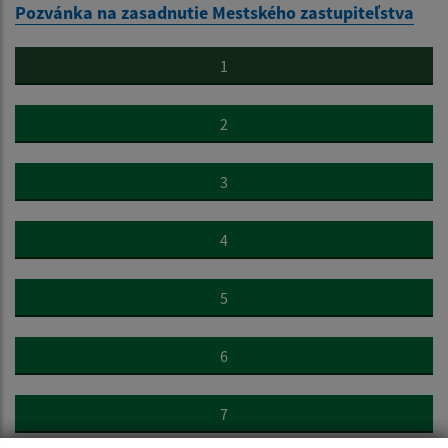
Pozvánka na zasadnutie Mestského zastupiteľstva
1
2
3
4
5
6
7