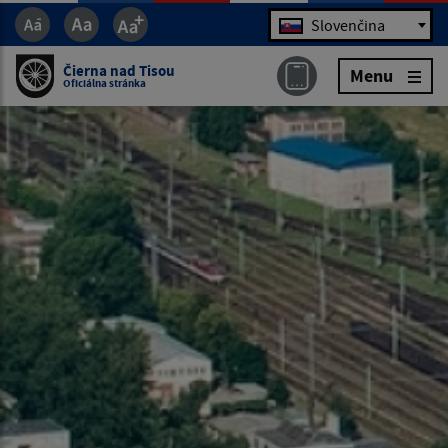
Jazyk
Slovenčina
Čierna nad Tisou
Menu
Oficiálna stránka