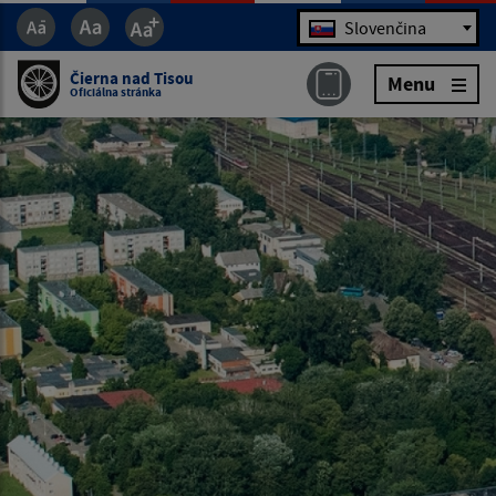
Jazyk
Slovenčina
Čierna nad Tisou
Menu
Oficiálna stránka