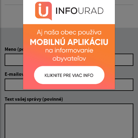
Napíšte nám:
Meno (povinné)
E-mailová adresa (povinné)
Text vašej správy (povinné)