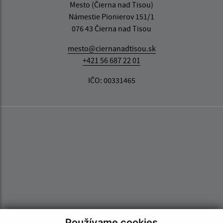
Mesto (Čierna nad Tisou)
Námestie Pionierov 151/1
076 43 Čierna nad Tisou
mesto@ciernanadtisou.sk
+421 56 687 22 01
IČO: 00331465
Používame cookies