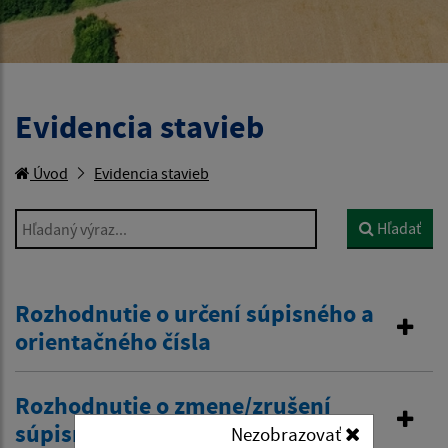
Evidencia stavieb
Úvod
Evidencia stavieb
Hľadaný výraz...
Hľadať
Rozhodnutie o určení súpisného a
orientačného čísla
Rozhodnutie o zmene/zrušení
súpisného a orientačného čísla
Nezobrazovať