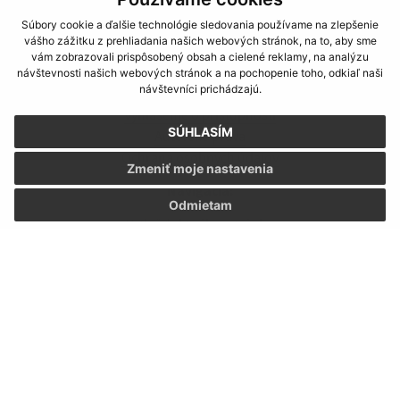
Súbory cookie a ďalšie technológie sledovania používame na zlepšenie
vášho zážitku z prehliadania našich webových stránok, na to, aby sme
vám zobrazovali prispôsobený obsah a cielené reklamy, na analýzu
návštevnosti našich webových stránok a na pochopenie toho, odkiaľ naši
Informácie o stránke:
návštevníci prichádzajú.
Vyhlásenie o prístupnosti
SÚHLASÍM
Autorské práva
Ochrana osobných údajov
Zmeniť moje nastavenia
Navigácia:
Odmietam
Vytlačiť aktuálnu stránku
Mapa stránok
Cookies
Rýchle odkazy:
Aktuality
História
Fotogaléria
Školstvo