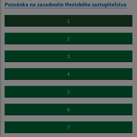
Pozvánka na zasadnutie Mestského zastupiteľstva
1
2
3
4
5
6
7