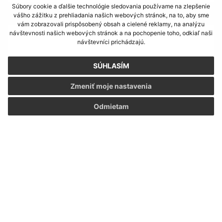
Súbory cookie a ďalšie technológie sledovania používame na zlepšenie
Text vašej správy (povinné)
vášho zážitku z prehliadania našich webových stránok, na to, aby sme
vám zobrazovali prispôsobený obsah a cielené reklamy, na analýzu
návštevnosti našich webových stránok a na pochopenie toho, odkiaľ naši
návštevníci prichádzajú.
SÚHLASÍM
Zmeniť moje nastavenia
Oboznámil som sa so
spracúvaním osobných
Odmietam
údajov
Google reCaptcha Response
Odoslať správu
Úradné hodiny:
Deň:
Čas:
Pondelok:
7,30 - 12,00 │ 13,00 - 17,00