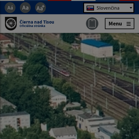
Jazyk
Slovenčina
Čierna nad Tisou
Menu
Oficiálna stránka