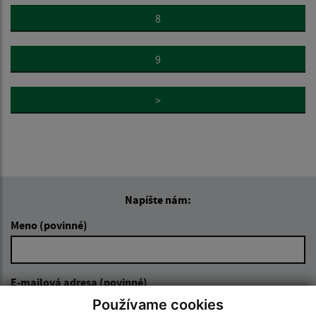
8
9
>
Napíšte nám:
Meno (povinné)
E-mailová adresa (povinné)
Používame cookies