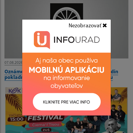
Nezobrazovať
07.08.2026
Oznámenie o dočasnej úprave stránkových hodín
pokladne Mestského úradu v Čiernej nad Tisou