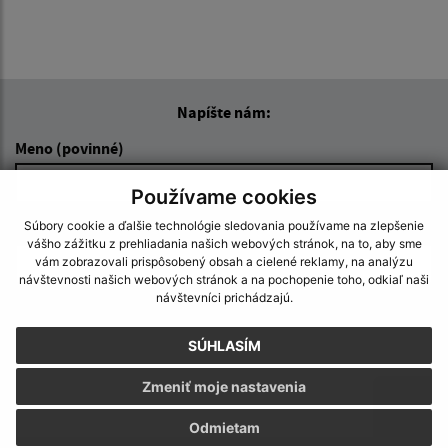
Napíšte nám:
Meno (povinné)
Používame cookies
Súbory cookie a ďalšie technológie sledovania používame na zlepšenie
E-mailová adresa (povinné)
vášho zážitku z prehliadania našich webových stránok, na to, aby sme
vám zobrazovali prispôsobený obsah a cielené reklamy, na analýzu
návštevnosti našich webových stránok a na pochopenie toho, odkiaľ naši
návštevníci prichádzajú.
Text vašej správy (povinné)
SÚHLASÍM
Zmeniť moje nastavenia
Odmietam