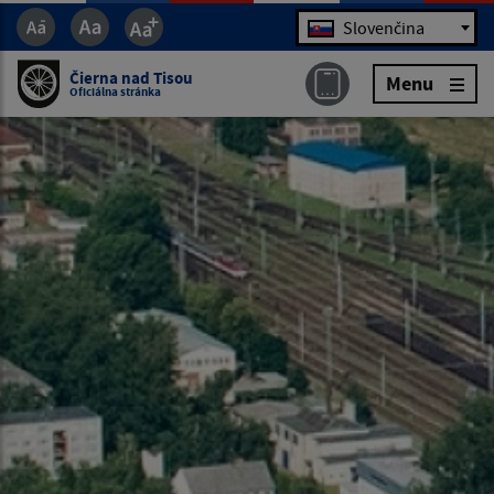
Jazyk
Slovenčina
Čierna nad Tisou
Menu
Oficiálna stránka